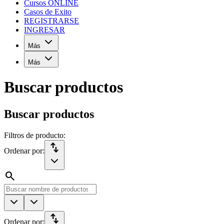
Cursos ONLINE
Casos de Exito
REGISTRARSE
INGRESAR
Más
Más
Buscar productos
Buscar productos
Filtros de producto:
import_export
Ordenar por:
search
import_export
Ordenar por: